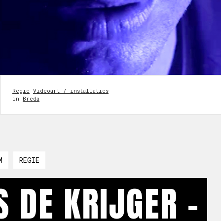
Regie
Videoart / installaties
in
Breda
M
REGIE
S DE KRIJGER -