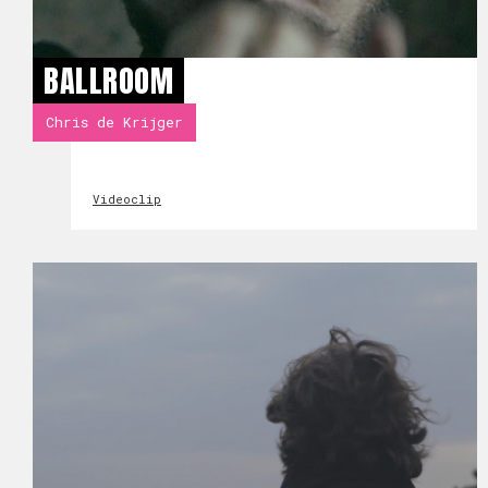
BALLROOM
Chris de Krijger
Videoclip