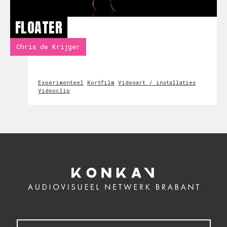
FLOATER
Chris de Krijger
Experimenteel
Kortfilm
Videoart / installaties
Videoclip