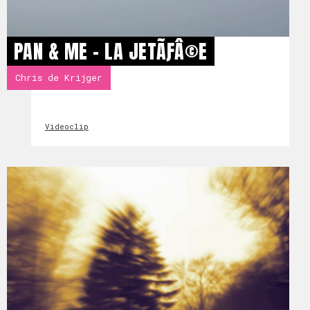
PAN & ME - LA JETÃƑÂ©E
Chris de Krijger
Videoclip