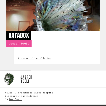
DATADOX
Jasper Toeli
Videoart / installaties
JASPER
TOELI
Multi- / crossmedia
Video mapping
Videoart / installaties
in
Den Bosch