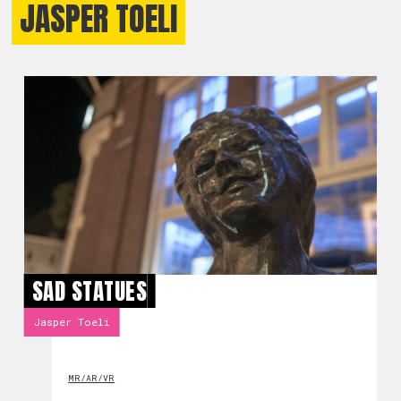
JASPER TOELI
SAD STATUES
Jasper Toeli
MR/AR/VR