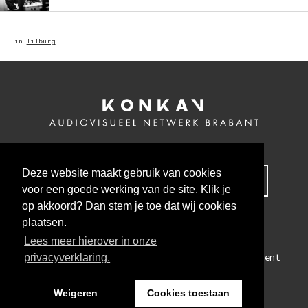
in
Tilburg
Deze website maakt gebruik van cookies
MELD JE NU AAN VOOR ONZE NIEUWSBRIEF
voor een goede werking van de site. Klik je
op akkoord? Dan stem je toe dat wij cookies
plaatsen.
Lees meer hierover in onze
Colofon
Algemene voorwaarden
Privacy statement
privacyverklaring.
WEBSITE BY THE CRE8ION.LAB
Weigeren
Cookies toestaan