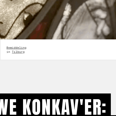
Bemiddeling
in
Tilburg
WE KONKAV'ER: