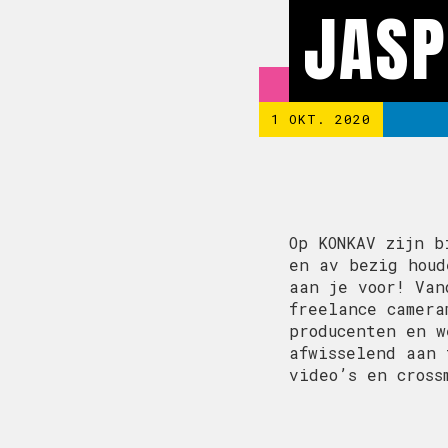
JASP
1 OKT. 2020
Op KONKAV zijn b
en av bezig houd
aan je voor! Va
freelance camera
producenten en w
afwisselend aan 
video’s en cross