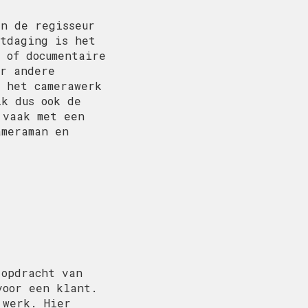
an de regisseur
itdaging is het
 of documentaire
or andere
n het camerawerk
ik dus ook de
 vaak met een
ameraman en
 opdracht van
voor een klant.
 werk. Hier