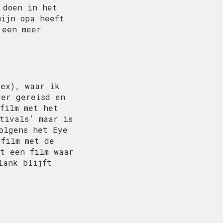
 doen in het
mijn opa heeft
 een meer
lex), waar ik
ver gereisd en
film met het
tivals’ maar is
olgens het Eye
 film met de
at een film waar
lank blijft