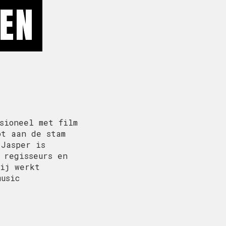
GEN
sioneel met film
ot aan de stam
 Jasper is
 regisseurs en
Hij werkt
music