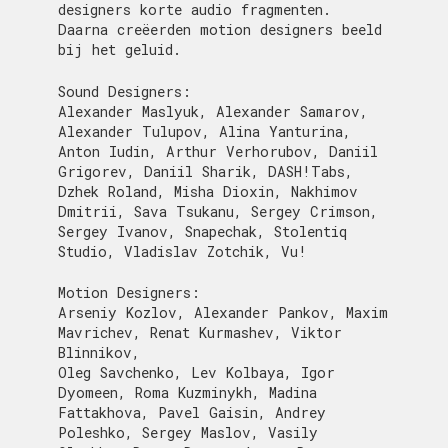
designers korte audio fragmenten.
Daarna creëerden motion designers beeld
bij het geluid.
Sound Designers:
Alexander Maslyuk, Alexander Samarov,
Alexander Tulupov, Alina Yanturina,
Anton Iudin, Arthur Verhorubov, Daniil
Grigorev, Daniil Sharik, DASH!Tabs,
Dzhek Roland, Misha Dioxin, Nakhimov
Dmitrii, Sava Tsukanu, Sergey Crimson,
Sergey Ivanov, Snapechak, Stolentiq
Studio, Vladislav Zotchik, Vu!
Motion Designers:
Arseniy Kozlov, Alexander Pankov, Maxim
Mavrichev, Renat Kurmashev, Viktor
Blinnikov,
Oleg Savchenko, Lev Kolbaya, Igor
Dyomeen, Roma Kuzminykh, Madina
Fattakhova, Pavel Gaisin, Andrey
Poleshko, Sergey Maslov, Vasily