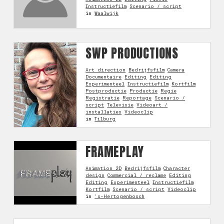
Instructiefilm
Scenario / script
in
Waalwijk
SWP PRODUCTIONS
Art direction
Bedrijfsfilm
Camera
Documentaire
Editing
Editing
Experimenteel
Instructiefilm
Kortfilm
Postproductie
Productie
Regie
Registratie
Reportage
Scenario /
script
Televisie
Videoart /
installaties
Videoclip
in
Tilburg
FRAMEPLAY
Animation 2D
Bedrijfsfilm
Character
design
Commercial / reclame
Editing
Editing
Experimenteel
Instructiefilm
Kortfilm
Scenario / script
Videoclip
in
's-Hertogenbosch