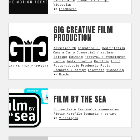
Registratie
Scenario / script
Videoclip
in
Eindhoven
GIG CREATIVE FILM
PRODUCTION
Animation 2D
Animation 3D
Bedrijfsfilm
Camera
Camjo
Commercial / reclame
Editing
Editing
Festival / evenementen
Fictie
Instructiefilm
Kortfilm
Licht
Postproductie
Productie
Regie
Scenario / script
Televisie
Videoclip
in
Breda
FILM BY THE SEA
Documentaire
Festival / evenementen
Fictie
Kortfilm
Scenario / script
in
Vlissingen