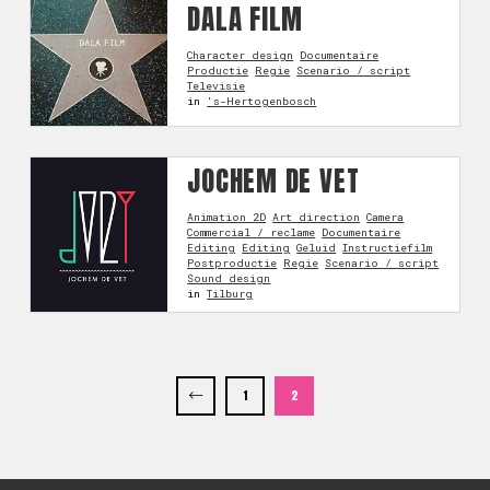
DALA FILM
Character design
Documentaire
Productie
Regie
Scenario / script
Televisie
in
's-Hertogenbosch
JOCHEM DE VET
Animation 2D
Art direction
Camera
Commercial / reclame
Documentaire
Editing
Editing
Geluid
Instructiefilm
Postproductie
Regie
Scenario / script
Sound design
in
Tilburg
1
2