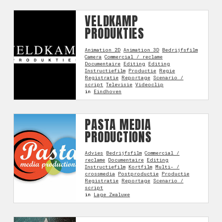
VELDKAMP
PRODUKTIES
Animation 2D
Animation 3D
Bedrijfsfilm
Camera
Commercial / reclame
Documentaire
Editing
Editing
Instructiefilm
Productie
Regie
Registratie
Reportage
Scenario /
script
Televisie
Videoclip
in
Eindhoven
PASTA MEDIA
PRODUCTIONS
Advies
Bedrijfsfilm
Commercial /
reclame
Documentaire
Editing
Instructiefilm
Kortfilm
Multi- /
crossmedia
Postproductie
Productie
Registratie
Reportage
Scenario /
script
in
Lage Zwaluwe