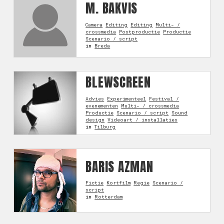
M. BAKVIS
Camera
Editing
Editing
Multi- /
crossmedia
Postproductie
Productie
Scenario / script
in
Breda
BLEWSCREEN
Advies
Experimenteel
Festival /
evenementen
Multi- / crossmedia
Productie
Scenario / script
Sound
design
Videoart / installaties
in
Tilburg
BARIS AZMAN
Fictie
Kortfilm
Regie
Scenario /
script
in
Rotterdam