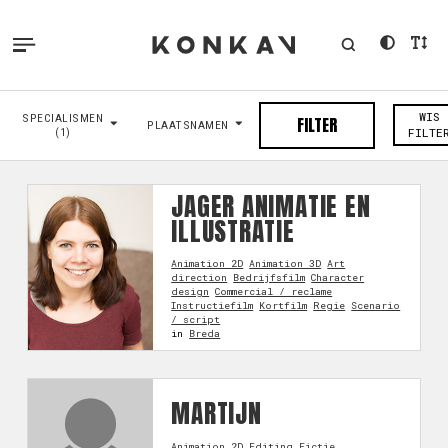
WIS
SPECIALISMEN
FILTER
PLAATSNAMEN
(1)
FILTE
JAGER ANIMATIE EN
ILLUSTRATIE
Animation 2D
Animation 3D
Art
direction
Bedrijfsfilm
Character
design
Commercial / reclame
Instructiefilm
Kortfilm
Regie
Scenario
/ script
in
Breda
MARTIJN
Animation 2D
Editing
Fictie