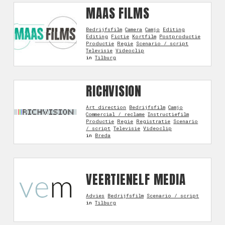
MAAS FILMS
Bedrijfsfilm
Camera
Camjo
Editing
Editing
Fictie
Kortfilm
Postproductie
Productie
Regie
Scenario / script
Televisie
Videoclip
in
Tilburg
RICHVISION
Art direction
Bedrijfsfilm
Camjo
Commercial / reclame
Instructiefilm
Productie
Regie
Registratie
Scenario
/ script
Televisie
Videoclip
in
Breda
VEERTIENELF MEDIA
Advies
Bedrijfsfilm
Scenario / script
in
Tilburg