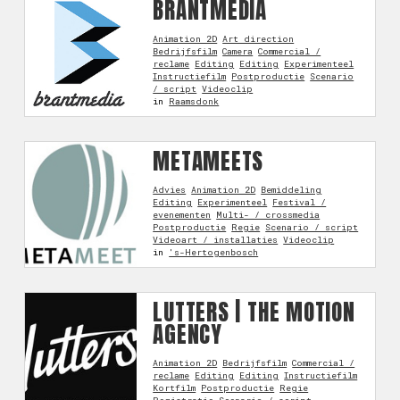
BRANTMEDIA
Animation 2D
Art direction
Bedrijfsfilm
Camera
Commercial /
reclame
Editing
Editing
Experimenteel
Instructiefilm
Postproductie
Scenario
/ script
Videoclip
in
Raamsdonk
METAMEETS
Advies
Animation 2D
Bemiddeling
Editing
Experimenteel
Festival /
evenementen
Multi- / crossmedia
Postproductie
Regie
Scenario / script
Videoart / installaties
Videoclip
in
's-Hertogenbosch
LUTTERS | THE MOTION
AGENCY
Animation 2D
Bedrijfsfilm
Commercial /
reclame
Editing
Editing
Instructiefilm
Kortfilm
Postproductie
Regie