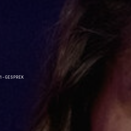
1-GESPREK
JE
L