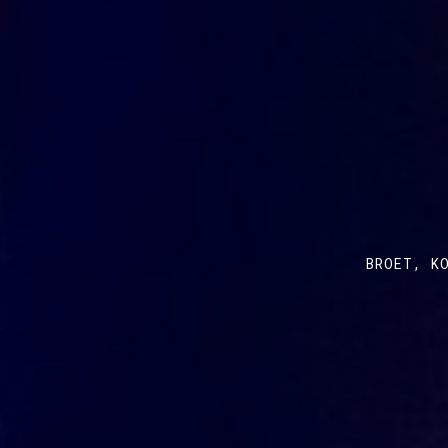
BROET, K
H