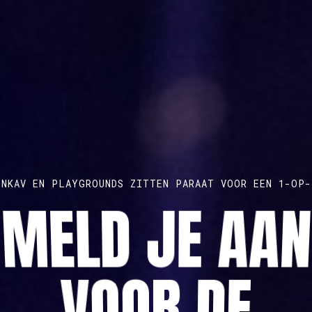
ONKAV EN PLAYGROUNDS ZITTEN PARAAT VOOR EEN 1-OP-
MELD JE AAN
ONTDEK TIPS OM JOUW KORTE FILM TE VERTONEN
MAAK EEN GRATIS PROFIEL AAN
OE KRIJG JE 
AUDIOVISUEE
VOOR DE