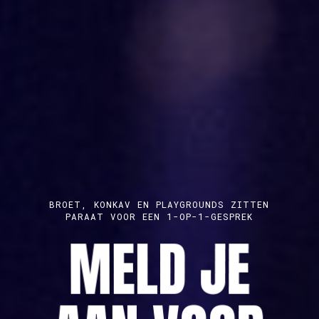
BROET, KONKAV EN PLAYGROUNDS ZITTEN
PARAAT VOOR EEN 1-OP-1-GESPREK
MELD JE
ONTDEK TIPS OM JOUW KORTE FILM TE
MAAK EEN GRATIS PROFIEL AAN
VERTONEN
AUDIOVISUEE
HOE KRIJG