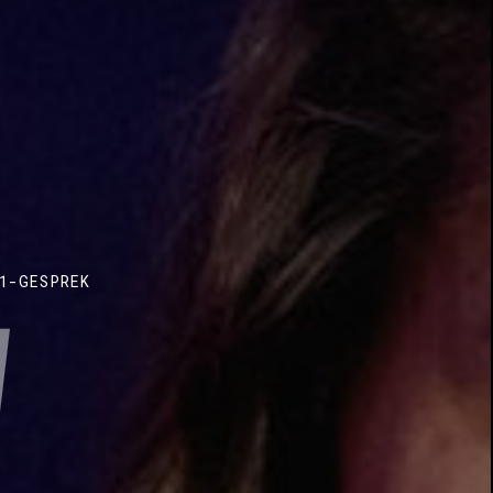
1-GESPREK
JE
L