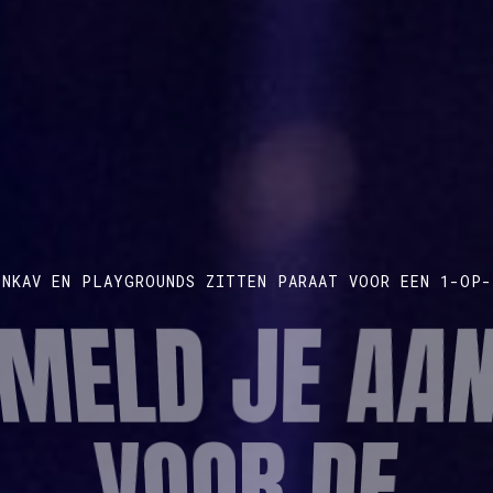
ONKAV EN PLAYGROUNDS ZITTEN PARAAT VOOR EEN 1-OP-
MELD JE AAN
ONTDEK TIPS OM JOUW KORTE FILM TE VERTONEN
MAAK EEN GRATIS PROFIEL AAN
OE KRIJG JE 
AUDIOVISUEE
VOOR DE