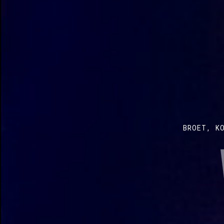
BROET, K
H