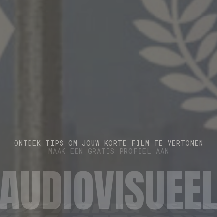
ONKAV EN PLAYGROUNDS ZITTEN PARAAT VOOR EEN 1-OP-
MELD JE AAN
ONTDEK TIPS OM JOUW KORTE FILM TE VERTONEN
MAAK EEN GRATIS PROFIEL AAN
OE KRIJG JE 
AUDIOVISUEE
VOOR DE