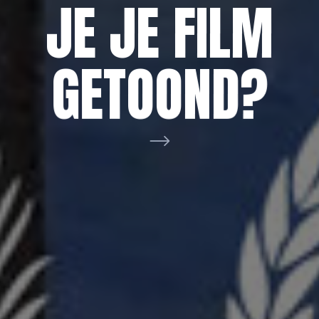
AAN VOOR
NETWERK
JE JE FILM
DE
BRABANT
GETOOND?
FILMHELPDE