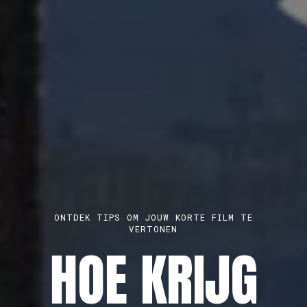
BROET, KONKAV EN PLAYGROUNDS ZITTEN
PARAAT VOOR EEN 1-OP-1-GESPREK
MELD JE
ONTDEK TIPS OM JOUW KORTE FILM TE
MAAK EEN GRATIS PROFIEL AAN
VERTONEN
AUDIOVISUEE
HOE KRIJG