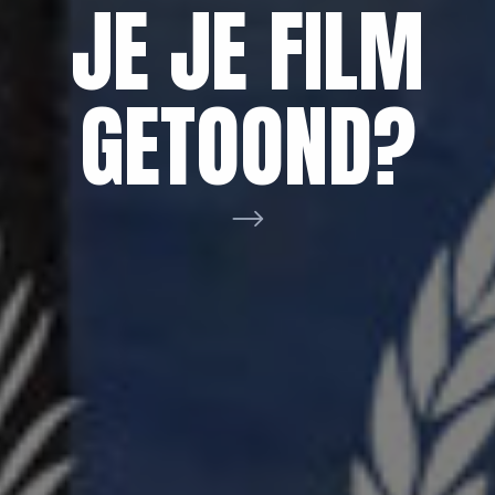
AAN VOOR
NETWERK
JE JE FILM
DE
BRABANT
GETOOND?
FILMHELPDE